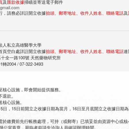
頁
及
匯款收據
掃瞄並寄送電子郵件
gmail.com
行，請務必詳註開立收據
抬頭、郵寄地址、收件人姓名、聯絡電話
及
法人私立高雄醫學大學
首頁空白處詳註開立收據
抬頭、郵寄地址、收件人姓名、聯絡電話
連
十全一路100號 天然藥物研究所
2004 / 07-322-3493
至核心設施，即會開始提供服務。
不退款。
送核心設施。
5日，15日前開立之收據日期為當月，16日至月底開立之收據日期
需於繳費前先行帳務處理，可持（或郵寄）已填妥並由資源中心或核
畫辦公室蓋章，親臨者前請先洽詢人員確認辦理時間。