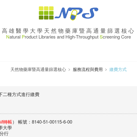
高雄醫學大學天然物藥庫暨高通量篩選核心
N
atural
P
roduct Libraries and High-Throughput
S
creening Core
天然物藥庫暨高通量篩選核心
﹥
服務流程與費用
﹥
繳費方式
下二種方式進行繳費
TM轉帳
） 帳號：8140-51-00115-6-00
學大學
分行