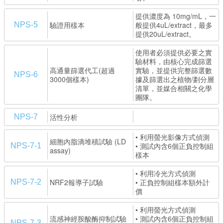
提供濃度為 10mg/mL，一
驗證用樣本
般提供4uL/extract，最多
NPS-5
提供20uL/extract。
使用者必須提供必要之實
驗材料，由核心完成篩選
高通量篩選代工(超過
實驗，並提供完整篩選數
NPS-6
3000個樣本)
據及篩選出之植物/劃分層
清單，並媒合相關之化學
團隊。
活性分析
NPS-7
• 利用螢光影像方式偵測
細胞內脂滴堆積試驗 (LD
• 測試內含6個正負控制組
NPS-7-1
assay)
樣本
• 利用冷光方式偵測
NRF2報導子試驗
• 正負控制組樣本額外計
NPS-7-2
價
• 利用螢光方式偵測
流感神經胺酸酶抑制試驗
• 測試內含6個正負控制組
NPS-7-3