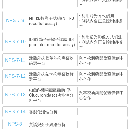
本
• 利用冷光方式偵測
NF-κB報導子試驗(NF-κB
• 測試內含正負控制組樣
NPS-7-9
reporter assay)
本
• 利用螢光影像方式偵測
IL6啟動子報導子試驗(IL6-
• 測試內含正負控制組樣
NPS-7-10
promoter reporter assay)
本
活體外抗登革熱病毒藥物
與本校新藥開發暨價創中
NPS-7-11
篩選平台
心合作
活體外抗茲卡病毒藥物篩
與本校新藥開發暨價創中
NPS-7-12
選平台
心合作
細菌β-葡萄醣醛酸酶 (β-
與本校新藥開發暨價創中
Glucuronidase)功能性分
NPS-7-13
心合作
析平台
客製化活性分析
NPS-7-14
質譜與分子網絡分析
NPS-8