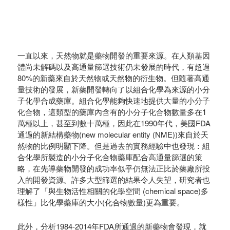
一直以來，天然物就是藥物開發的重要來源。在人類基因
體尚未解碼以及高通量篩選技術仍未發展的時代，有超過
80%的新藥來自於天然物或天然物的衍生物。但隨著高通
量技術的發展，新藥開發轉向了以組合化學為來源的小分
子化學合成藥庫。組合化學能夠快速地提供大量的小分子
化合物，這類型的藥庫內含有的小分子化合物數量多在1
萬種以上，甚至到數十萬種，因此在1990年代，美國FDA
通過的新結構藥物(new molecular entity (NME))來自於天
然物的比例明顯下降。但是過去的實務經驗中也發現：組
合化學所製造的小分子化合物藥庫配合高通量篩選的策
略，在先導藥物開發的成功率似乎仍無法正比於藥廠所投
入的開發資源。許多大型篩選的結果令人失望，研究者也
理解了「與生物活性相關的化學空間 (chemical space)多
樣性」比化學藥庫的大小(化合物數量)更為重要。
此外，分析1984-2014年FDA所通過的新藥物會發現，就