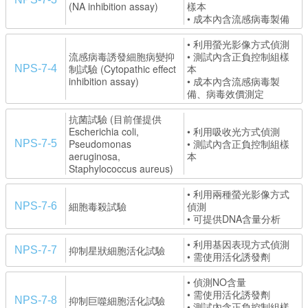
(NA inhibition assay)
樣本
• 成本內含流感病毒製備
• 利用螢光影像方式偵測
流感病毒誘發細胞病變抑
• 測試內含正負控制組樣
制試驗 (Cytopathic effect
本
NPS-7-4
inhibition assay)
• 成本內含流感病毒製
備、病毒效價測定
抗菌試驗 (目前僅提供
Escherichia coli,
• 利用吸收光方式偵測
Pseudomonas
• 測試內含正負控制組樣
NPS-7-5
aeruginosa,
本
Staphylococcus aureus)
• 利用兩種螢光影像方式
細胞毒殺試驗
偵測
NPS-7-6
• 可提供DNA含量分析
• 利用基因表現方式偵測
抑制星狀細胞活化試驗
NPS-7-7
• 需使用活化誘發劑
• 偵測NO含量
• 需使用活化誘發劑
抑制巨噬細胞活化試驗
NPS-7-8
• 測試內含正負控制組樣