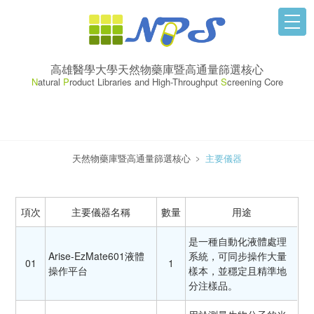
高雄醫學大學天然物藥庫暨高通量篩選核心
N
atural
P
roduct Libraries and High-Throughput
S
creening Core
天然物藥庫暨高通量篩選核心
﹥
主要儀器
項次
主要儀器名稱
數量
用途
是一種自動化液體處理
Arise-EzMate601液體
系統，可同步操作大量
01
1
操作平台
樣本，並穩定且精準地
分注樣品。