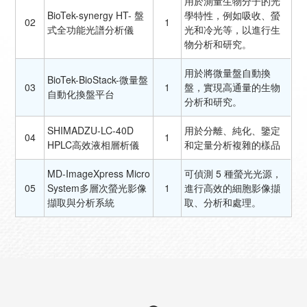
用於測量生物分子的光
BioTek-synergy HT- 盤
學特性，例如吸收、螢
02
1
式全功能光譜分析儀
光和冷光等，以進行生
物分析和研究。
用於將微量盤自動換
BioTek-BioStack-微量盤
03
1
盤，實現高通量的生物
自動化換盤平台
分析和研究。
SHIMADZU-LC-40D
用於分離、純化、鑒定
04
1
HPLC高效液相層析儀
和定量分析複雜的樣品
MD-ImageXpress Micro
可偵測 5 種螢光光源，
05
System多層次螢光影像
1
進行高效的細胞影像擷
擷取與分析系統
取、分析和處理。