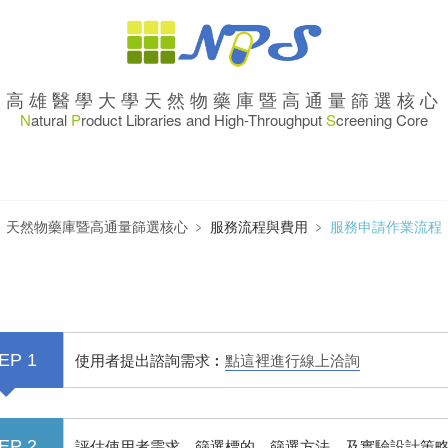
高雄醫學大學天然物藥庫暨高通量篩選核心
N
atural
P
roduct Libraries and High-Throughput
S
creening Core
天然物藥庫暨高通量篩選核心
﹥
服務流程與費用
﹥
服務申請作業流程
使用者提出諮詢需求︰
點這裡進行線上洽詢
EP 1
評估使用者需求、篩選標的、篩選方法、及實驗設計策
EP 2