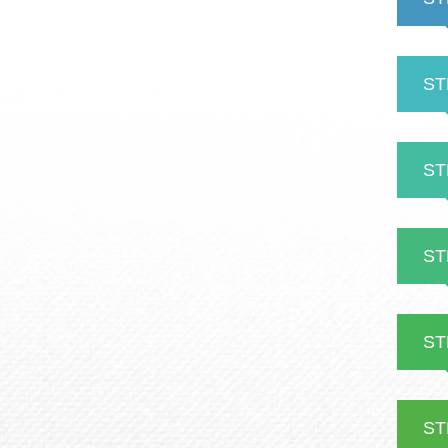
ST
ST
ST
ST
ST