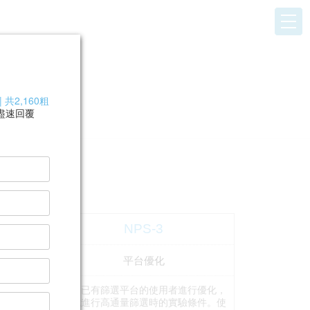
共2,160粗
盡速回覆
NPS-3
服務代碼
平台優化
服務名稱
協助已有篩選平台的使用者進行優化，
尋找進行高通量篩選時的實驗條件。使
服務內容