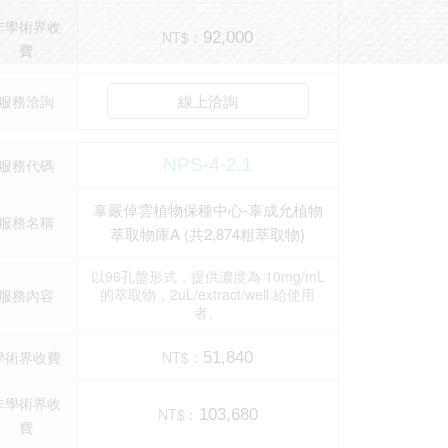
非學術界收
NT$︰
92,000
費
線上洽詢
服務洽詢
NPS-4-2.1
服務代碼
辜嚴倬雲植物保種中心-辜成允植物
服務名稱
萃取物庫A (共2,874粗萃取物)
以96孔盤形式，提供濃度為 10mg/mL
的萃取物，2uL/extract/well 給使用
服務內容
者。
學術界收費
NT$︰
51,840
非學術界收
NT$︰
103,680
費