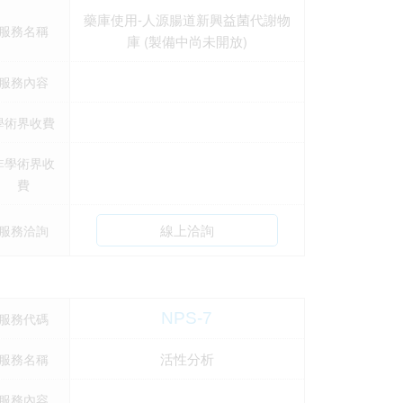
藥庫使用-人源腸道新興益菌代謝物
服務名稱
庫 (製備中尚未開放)
服務內容
學術界收費
非學術界收
費
線上洽詢
服務洽詢
NPS-7
服務代碼
活性分析
服務名稱
服務內容