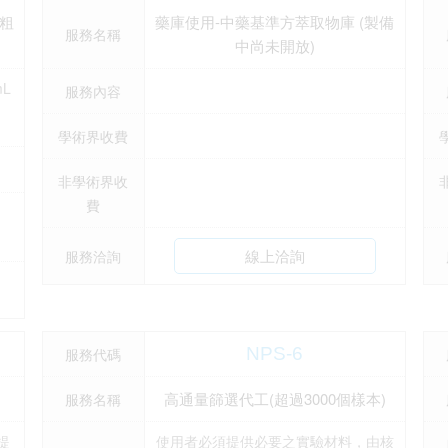
6粗
藥庫使用-中藥基準方萃取物庫 (製備
服務名稱
中尚未開放)
L
服務內容
用
學術界收費
非學術界收
費
線上洽詢
服務洽詢
NPS-6
服務代碼
高通量篩選代工(超過3000個樣本)
服務名稱
提
使用者必須提供必要之實驗材料，由核