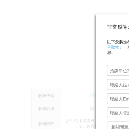
非常感謝
以下您將進
萃取物〕
」
您。
NPS-1
服務代碼
篩選諮詢
服務名稱
評估使用者需求、篩選標的、篩選
服務內容
法、及實驗設計策略。