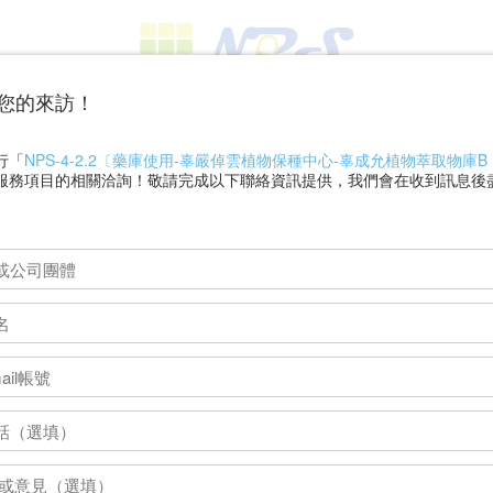
您的來訪！
高雄醫學大學天然物藥庫暨高通量篩選核心
N
atural
P
roduct Libraries and High-Throughput
S
creening Core
行「
NPS-4-2.2〔藥庫使用-辜嚴倬雲植物保種中心-辜成允植物萃取物庫B | 
服務項目的相關洽詢！敬請完成以下聯絡資訊提供，我們會在收到訊息後
天然物藥庫暨高通量篩選核心
﹥
服務項目與收費標準
NPS-2
服務代碼
平台建立
服務名稱
方
協助已有篩選標的，但尚未開發出篩選
服務內容
方法的使用者建立篩選平台。