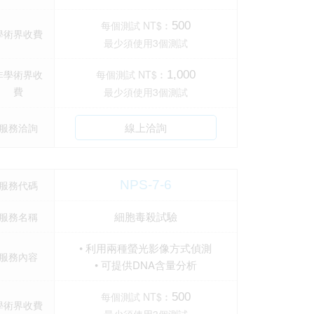
每個測試 NT$︰
500
學術界收費
最少須使用3個測試
非學術界收
每個測試 NT$︰
1,000
費
最少須使用3個測試
線上洽詢
服務洽詢
NPS-7-6
服務代碼
細胞毒殺試驗
服務名稱
• 利用兩種螢光影像方式偵測
服務內容
• 可提供DNA含量分析
每個測試 NT$︰
500
學術界收費
最少須使用3個測試