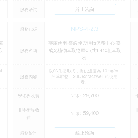
線上洽詢
服務洽詢
NPS-4-2.3
服務代碼
辜
藥庫使用-辜嚴倬雲植物保種中心-辜
取
成允植物萃取物庫C (共1,440粗萃取
服務名稱
物)
L
以96孔盤形式，提供濃度為 10mg/mL
用
的萃取物，2uL/extract/well 給使用
服務內容
者。
學術界收費
NT$︰
29,700
非學術界收
NT$︰
59,400
費
線上洽詢
服務洽詢