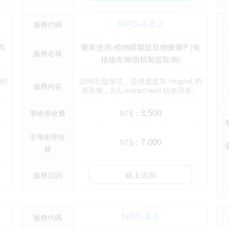
NPS-4-3.2
服務代碼
共
藥庫使用-植物精製提取物藥庫P (每
服務名稱
植物有96個精製提取物)
L的
以96孔盤形式，提供濃度為 1mg/mL的
服務內容
。
萃取物，2uL/extract/well 給使用者。
學術界收費
NT$︰
3,500
非學術界收
NT$︰
7,000
費
線上洽詢
服務洽詢
NPS-4-6
服務代碼