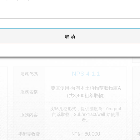
學術界收費
依諮詢結果報價
非學術界收
依諮詢結果報價
費
取 消
線上洽詢
服務洽詢
NPS-4-1.1
服務代碼
藥庫使用-台灣本土植物萃取物庫A
服務名稱
(共3,400粗萃取物)
以96孔盤形式，提供濃度為 10mg/mL
的萃取物，2uL/extract/well 給使用
服務內容
者。
學術界收費
NT$︰
60,000