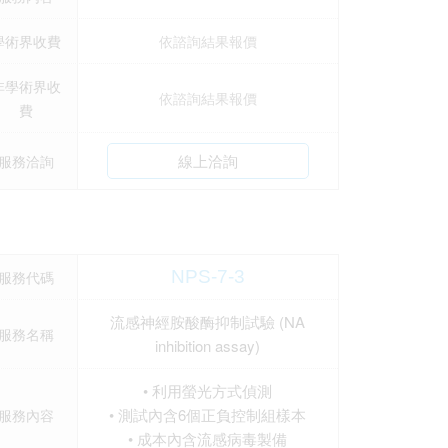
學術界收費
依諮詢結果報價
非學術界收
依諮詢結果報價
費
線上洽詢
服務洽詢
NPS-7-3
服務代碼
流感神經胺酸酶抑制試驗 (NA
服務名稱
inhibition assay)
• 利用螢光方式偵測
• 測試內含6個正負控制組樣本
服務內容
• 成本內含流感病毒製備