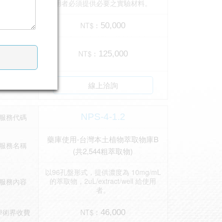
用者必須提供必要之實驗材料。
學術界收費
NT$︰
50,000
非學術界收
NT$︰
125,000
費
線上洽詢
服務洽詢
NPS-4-1.2
服務代碼
藥庫使用-台灣本土植物萃取物庫B
服務名稱
(共2,544粗萃取物)
以96孔盤形式，提供濃度為 10mg/mL
的萃取物，2uL/extract/well 給使用
服務內容
者。
學術界收費
NT$︰
46,000