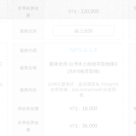
非學術界收
NT$︰
120,000
費
線上洽詢
服務洽詢
NPS-4-1.4
服務代碼
C
藥庫使用-台灣本土植物萃取物庫D
服務名稱
(共816粗萃取物)
L
以96孔盤形式，提供濃度為 10mg/mL
用
的萃取物，2uL/extract/well 給使用
服務內容
者。
學術界收費
NT$︰
18,000
非學術界收
NT$︰
36,000
費