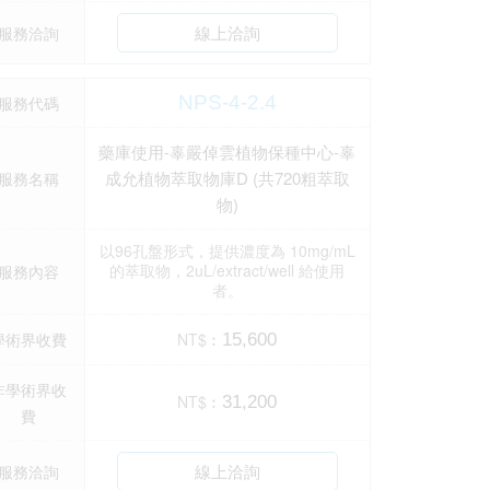
線上洽詢
服務洽詢
NPS-4-2.4
服務代碼
藥庫使用-辜嚴倬雲植物保種中心-辜
成允植物萃取物庫D (共720粗萃取
服務名稱
物)
以96孔盤形式，提供濃度為 10mg/mL
的萃取物，2uL/extract/well 給使用
服務內容
者。
學術界收費
NT$︰
15,600
非學術界收
NT$︰
31,200
費
線上洽詢
服務洽詢