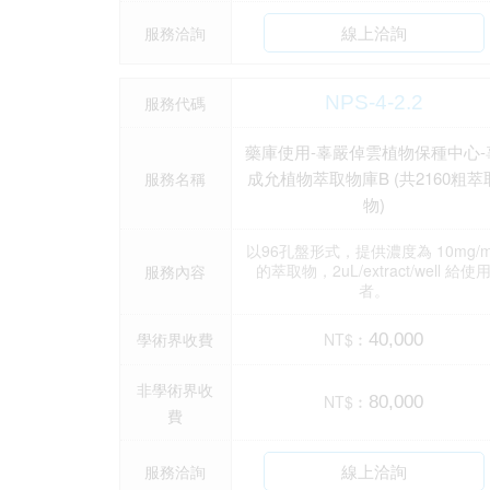
線上洽詢
服務洽詢
NPS-4-2.2
服務代碼
藥庫使用-辜嚴倬雲植物保種中心-
成允植物萃取物庫B (共2160粗萃
服務名稱
物)
以96孔盤形式，提供濃度為 10mg/m
的萃取物，2uL/extract/well 給使
服務內容
者。
學術界收費
NT$︰
40,000
非學術界收
NT$︰
80,000
費
線上洽詢
服務洽詢