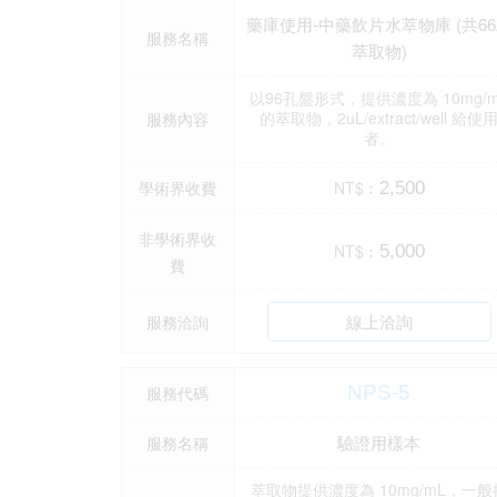
藥庫使用-中藥飲片水萃物庫 (共6
服務名稱
萃取物)
以96孔盤形式，提供濃度為 10mg/m
的萃取物，2uL/extract/well 給使
服務內容
者。
學術界收費
NT$︰
2,500
非學術界收
NT$︰
5,000
費
線上洽詢
服務洽詢
NPS-5
服務代碼
驗證用樣本
服務名稱
萃取物提供濃度為 10mg/mL，一般