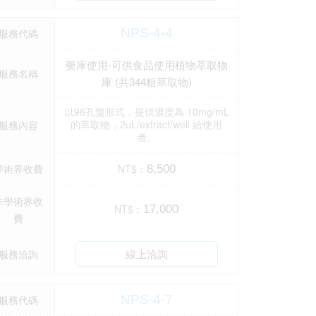
NPS-4-4
服務代碼
藥庫使用-可供食品使用植物萃取物
服務名稱
庫 (共344粗萃取物)
以96孔盤形式，提供濃度為 10mg/mL
的萃取物，2uL/extract/well 給使用
服務內容
者。
學術界收費
NT$︰
8,500
非學術界收
NT$︰
17,000
費
線上洽詢
服務洽詢
NPS-4-7
服務代碼