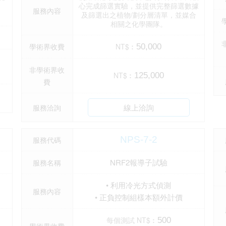
心完成篩選實驗，並提供完整篩選數據
服務內容
及篩選出之植物/劃分層清單，並媒合
相關之化學團隊。
學術界收費
NT$︰
50,000
非學術界收
NT$︰
125,000
費
線上洽詢
服務洽詢
NPS-7-2
服務代碼
NRF2報導子試驗
服務名稱
• 利用冷光方式偵測
服務內容
• 正負控制組樣本額外計價
每個測試 NT$︰
500
學術界收費